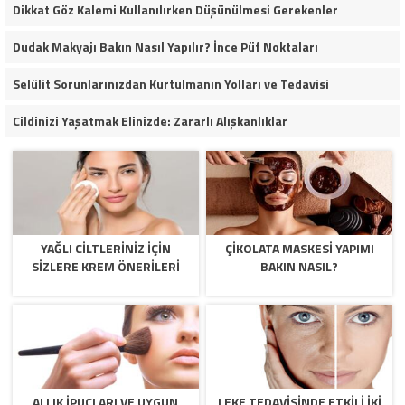
Dikkat Göz Kalemi Kullanılırken Düşünülmesi Gerekenler
Dudak Makyajı Bakın Nasıl Yapılır? İnce Püf Noktaları
Selülit Sorunlarınızdan Kurtulmanın Yolları ve Tedavisi
Cildinizi Yaşatmak Elinizde: Zararlı Alışkanlıklar
YAĞLI CILTLERINIZ IÇIN
ÇIKOLATA MASKESI YAPIMI
SIZLERE KREM ÖNERILERI
BAKIN NASIL?
ALLIK İPUÇLARI VE UYGUN
LEKE TEDAVISINDE ETKILI İKI