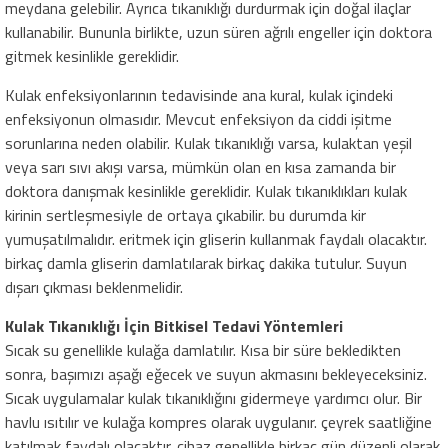
meydana gelebilir. Ayrıca tıkanıklığı durdurmak için doğal ilaçlar
kullanabilir. Bununla birlikte, uzun süren ağrılı engeller için doktora
gitmek kesinlikle gereklidir.
Kulak enfeksiyonlarının tedavisinde ana kural, kulak içindeki
enfeksiyonun olmasıdır. Mevcut enfeksiyon da ciddi işitme
sorunlarına neden olabilir. Kulak tıkanıklığı varsa, kulaktan yeşil
veya sarı sıvı akışı varsa, mümkün olan en kısa zamanda bir
doktora danışmak kesinlikle gereklidir. Kulak tıkanıklıkları kulak
kirinin sertleşmesiyle de ortaya çıkabilir. bu durumda kir
yumuşatılmalıdır. eritmek için gliserin kullanmak faydalı olacaktır.
birkaç damla gliserin damlatılarak birkaç dakika tutulur. Suyun
dışarı çıkması beklenmelidir.
Kulak Tıkanıklığı İçin Bitkisel Tedavi Yöntemleri
Sıcak su genellikle kulağa damlatılır. Kısa bir süre bekledikten
sonra, başımızı aşağı eğecek ve suyun akmasını bekleyeceksiniz.
Sıcak uygulamalar kulak tıkanıklığını gidermeye yardımcı olur. Bir
havlu ısıtılır ve kulağa kompres olarak uygulanır. çeyrek saatliğine
katılmak faydalı olacaktır. cihaz genellikle birkaç gün düzenli olarak