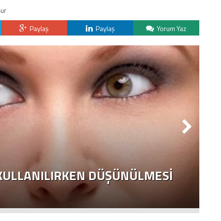
şur
Paylaş
Paylaş
Yorum Yaz
 KULLANILIRKEN DÜŞÜNÜLMESI
D
N