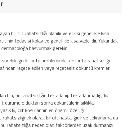
r
an bir cilt rahatsızlığı olabilir ve etkisi genellikle kısa
tinin tedavisi kolay ve genellikle kısa vadelidir. Yukarıdaki
 bir dermatoloğa başvurmak gerekir.
ta sürebildiği döküntü probleminde, döküntü rahatsızlığı
arafından reçete edilen veya reçetesiz döküntü kremleri
an biri, bu rahatsızlığın tekrarlanıp tekrarlanmadığıdır.
cilt durumu olduktan sonra döküntülerin sıklıkla
yazık ki, cilt koşullarının en önemli özelliği
rahatsızlığı ek olarak bir cilt hastalığıdır ve tekrarlama da
 bu rahatsızlığa neden olan faktörlerden uzak durmanızı