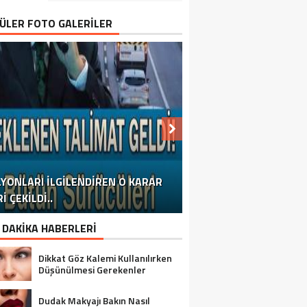
ÜLER FOTO GALERİLER
LYONLARI İLGILENDIREN O KARAR
E’RGENLIK ÇAĞINDAKI OĞLUM SINIF
TORUNUM ZIYARETE GELDIĞINDE
I ÇEKILDI..
4 SAATTE DAMARLARI TEMIZLEYEN
ARKADAŞI İÇIN
BANA
 DAKİKA HABERLERİ
Dikkat Göz Kalemi Kullanılırken
Düşünülmesi Gerekenler
Dudak Makyajı Bakın Nasıl