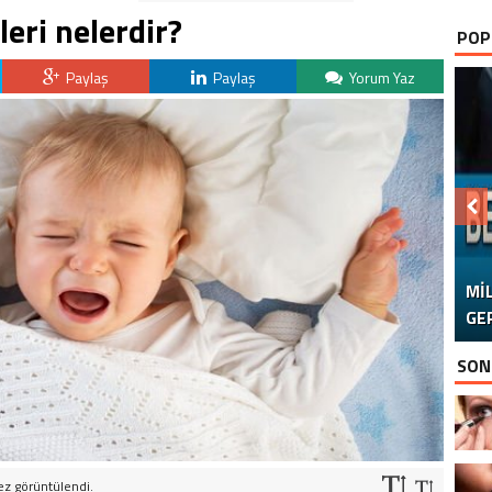
leri nelerdir?
POP
Paylaş
Paylaş
Yorum Yaz
MI
GER
SON
ez görüntülendi.