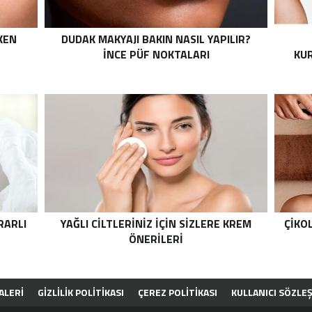
KEN
DUDAK MAKYAJI BAKIN NASIL YAPILIR?
İNCE PÜF NOKTALARI
KUR
RARLI
YAĞLI CILTLERINIZ IÇIN SIZLERE KREM
ÇIKO
ÖNERILERI
ALERİ
GİZLİLİK POLİTİKASI
ÇEREZ POLİTİKASI
KULLANICI SÖZLE