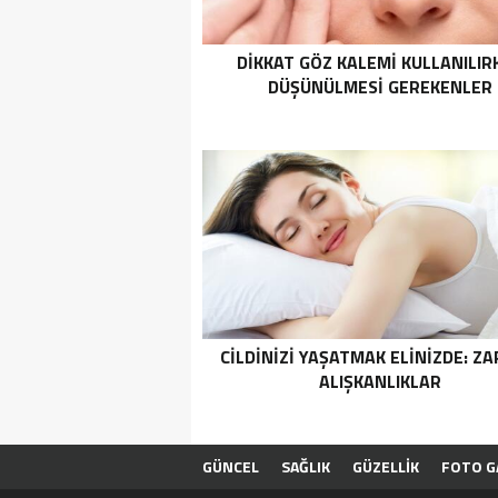
DIKKAT GÖZ KALEMI KULLANILIR
DÜŞÜNÜLMESI GEREKENLER
CILDINIZI YAŞATMAK ELINIZDE: ZA
ALIŞKANLIKLAR
GÜNCEL
SAĞLIK
GÜZELLİK
FOTO G