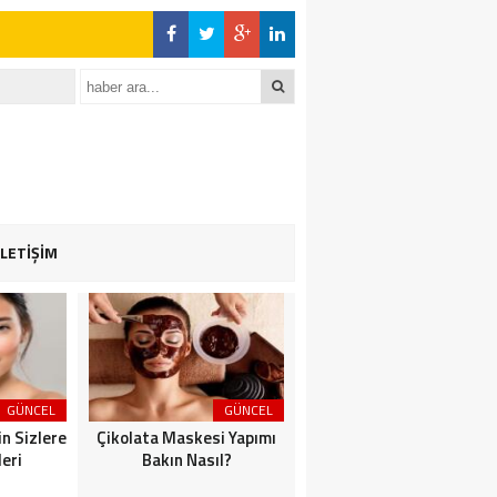
İLETİŞİM
GÜNCEL
GÜNCEL
GÜNCEL
çin Sizlere
Çikolata Maskesi Yapımı
Allık İpuçları ve uygun
eri
Bakın Nasıl?
Makyaj