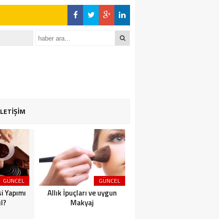
İLETİŞİM
GÜNCEL
GÜNCEL
GÜNCEL
i Yapımı
Allık İpuçları ve uygun
Leke Tedavisinde Etkili İk
l?
Makyaj
Yöntem Bunlar Lazer ve
Peeling