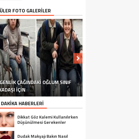
ÜLER FOTO GALERİLER
RGENLIK ÇAĞINDAKI OĞLUM SINIF
MILYONLARI İLGILENDIREN O KARAR
TORUNUM ZIYARETE GELDIĞINDE
KADAŞI İÇIN
4 SAATTE DAMARLARI TEMIZLEYEN
GERI ÇEKILDI..
BANA
 DAKİKA HABERLERİ
Dikkat Göz Kalemi Kullanılırken
Düşünülmesi Gerekenler
Dudak Makyajı Bakın Nasıl