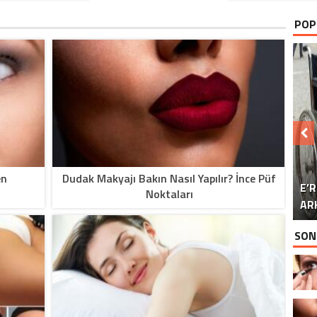
POP
en
Dudak Makyajı Bakın Nasıl Yapılır? İnce Püf
E’
Noktaları
AR
SON