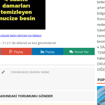
birik
arter
bölge
Koron
neden
tüket
temiz
büyük halini görmek için tıklayın
besin
- 21:23 'de eklendi ve kez görüntülendi.
4 SA
Paylaş
Paylaş
Yorum Yaz
TEMİ
habe
OKU
DİĞE
POP
AKKINDAKİ YORUMUMU GÖNDER