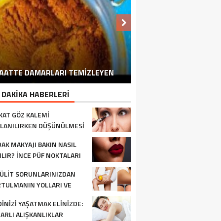
MILYONLARI İLGILENDIREN O KARAR
E’RGENLIK ÇAĞINDAKI OĞLUM SINIF
TORUNUM ZIYARETE GELDIĞINDE
SAATTE DAMARLARI TEMIZLEYEN
ARKADAŞI İÇIN
GERI ÇEKILDI..
BANA
 DAKİKA HABERLERİ
KAT GÖZ KALEMI
LANILIRKEN DÜŞÜNÜLMESI
REKENLER
AK MAKYAJI BAKIN NASIL
ILIR? İNCE PÜF NOKTALARI
ÜLIT SORUNLARINIZDAN
TULMANIN YOLLARI VE
AVISI
DINIZI YAŞATMAK ELINIZDE:
ARLI ALIŞKANLIKLAR