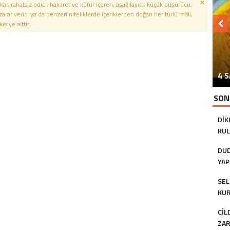
kar, rahatsız edici, hakaret ve küfür içeren, aşağılayıcı, küçük düşürücü,
 zarar verici ya da benzeri niteliklerde içeriklerden doğan her türlü mali,
şiye aittir.
4 
SON
DIK
KUL
GE
DUD
YAP
SEL
KUR
TED
CIL
ZAR